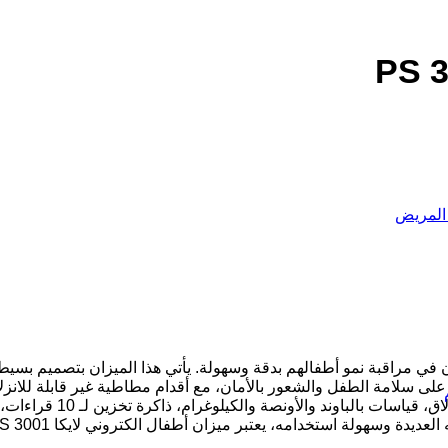
المريض
هو خيار رائع للآباء الذين يرغبون في مراقبة نمو أطفالهم بدقة وسهولة. يأتي هذا ال