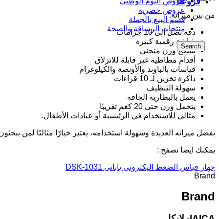
فروعنا
عروض اليوم الوطني
عروض حصرية
من بين ميزاته:
قسم البيع بالجملة
منتجات الرشاقة والصحة
دقة تصل إلى 10 جرامات
شاشة رقمية كبيرة
Search
سطح وزن منحني
أقدام مطاطية غير قابلة للانزلاق
قياسات بالباوند والأونصة والكيلوغرام
ذاكرة تخزين لـ 10 قراءات
سهولة التنظيف
يعمل بالبطارية الجافة
يتحمل وزن حتى 20 كغم تقريبًا
مثالي للاستخدام في الرئيسية أو عيادات الأطفال.
بفضل ميزاته العديدة وسهولة استخدامه، يعتبر خيارًا مثاليًا لمن يبح
يمكنك ايضا تصفح :
جهاز قياس الضغط اليكترونى يابانى DSK-1031
Brand
Brand
lAICA- لايكا