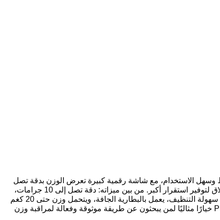
ميزان بتصميم بسيط وسهل الاستخدام، مع شاشة رقمية كبيرة تعرض الوزن بدقة تصل
إلى 10 جرامات. يتميز أيضًا بسطح وزن منحني للمساعدة في الحفاظ على سلامة الطفل والشعور بالأمان، مع أقدام مطاطية غير قابلة للانزلاق لتوفير استقرار أكبر. من بين ميزاته: دقة تصل إلى 10 جرامات،
شاشة رقمية كبيرة، سطح وزن منحني، أقدام مطاطية غير قابلة للانزلاق، قياسات بالباوند والأونصة والكيلوغرام، ذاكرة تخزين لـ 10 قراءات، سهولة التنظيف، يعمل بالبطارية الجافة، ويتحمل وزن حتى 20 كغم
تقريبًا. مثالي للاستخدام في الرئيسية أو عيادات الأطفال. بفضل ميزاته العديدة وسهولة استخدامه، يعتبر ميزان أطفال الكتروني لايكا PS 3001 خيارًا مثاليًا لمن يبحثون عن طريقة موثوقة وفعالة لمراقبة وزن