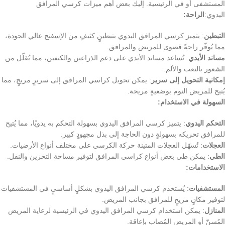
المستشفى أو في الرئيسية. إليك بعض أهم ميزات كرسي المرافق
اليدوي:
الراحة:
التبطين
: يتميز كرسي المرافق اليدوي بتبطينٍ كثيفٍ من الإسفنج عالي الجودة،
مما يُوفّر راحةً قصوى للمريض والمرافق.
مساند الأيدي
: تُساعد مساند الأيدي على دعم الذراعين والكتفين، مما يُقلّل من
الشعور بالتعب والألم.
إمكانية التحويل إلى سرير
: يمكن تحويل كراسي المرافق إلى سريرٍ مريحٍ، مما
يُتيح للمريض النوم بوضعيةٍ مريحة.
السهولة في الاستخدام:
التحكم اليدوي
: يتميز كرسي المرافق اليدوي بسهولة التحكم به يدويًا، مما يُتيح
للمرافق تحريكه بسهولةٍ دون الحاجة إلى بذل مجهودٍ كبير.
العجلات
: تُسهّل العجلات المتينة حركة الكرسي على مختلف أنواع الأرضيات.
الطي
: يمكن طي بعض أنواع كراسي المرافق لتوفير مساحة التخزين والنقل.
الاستخدامات:
المستشفيات
: يُستخدم كرسي المرافق اليدوي بشكلٍ أساسيٍ في المستشفيات
لتوفير مكانٍ مريحٍ للمرافق بجانب المريض.
المنازل
: يمكن استخدام كرسي المرافق اليدوي في الرئيسية لرعاية المريض
المُسنّ أو المريض المُصاب بإعاقة.