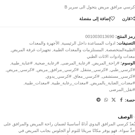
كرسي مرافق مريض يتحول الى سرير B
قارن
إضافة إلى مفضلة
رمز المنتج:
001003013690
التصنيفات:
ادوات المساعدة داخل الرئيسية
,
الأجهزة والمعدات
الطبيةالمتخصصة
,
المستلزمات والمعدات الطبية
,
تجهيزات غرفة المريض
,
معدات وادوات الاثاث الطبي
الوسوم:
#راحة_المريض
,
#رعاية_المرضى
,
#رعاية_صحية
,
#عناية_طبية
,
#كرسي_طبي
,
#كرسي_متنقل
,
#كرسي_مرافق_مريض
,
#كرسي_مريض
,
#كرسي_مستشفى
,
#كرسي_معاق
,
#كرسي_يدوي
,
#معدات_العناية_بالمريض
,
#معدات_رعاية_طبية
,
#معدات_طبية
,
#نقل_المرضى
حصة:
الوصف
يُعدّ كرسي المرافق اليدوي أداةً أساسيةً لضمان راحة المريض والمرافق على
حدٍّ سواء، فهو يوفر مكانًا مريحًا للنوم أو الجلوس بجانب المريض في