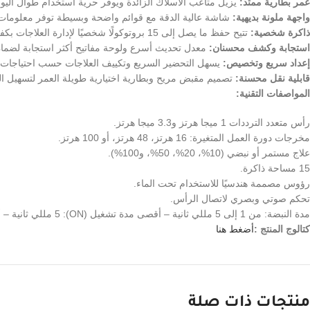
عمر بطارية ممتد:
يزيل متاعب الأسلاك الزائدة ويوفر حرية استخدام طوال اليوم
واجهة ملونة بديهية:
شاشة عالية الدقة مع قوائم واضحة وبسيطة توفر معلومات آ
ذاكرة شخصية:
تتيح حفظ ما يصل إلى 15 بروتوكولًا شخصيًا لإدارة العلاجات بكفاءة وراحة.
استجابة وكشف محسنان:
معدل تحديث أسرع ولوحة مفاتيح أكثر استجابة لضمان
إعداد سريع وتخصيص:
يسهل التحضير السريع وتكييف العلاجات حسب احتياجات 
قابلية نقل محسنة:
تصميم مقبض مريح وبطارية اختيارية طويلة العمر لتسهيل ال
المواصفات التقنية:
رأس متعدد الترددات 1 ميجا هرتز و3.3 ميجا هرتز.
مخرجات دورة العمل المتغيرة: 16 هرتز، 48 هرتز، أو 100 هرتز.
علاج مستمر أو نبضي (10%، 20%، 50%، و100%).
15 مساحة ذاكرة.
رؤوس مصممة هندسيًا للاستخدام تحت الماء.
تحكم صوتي وبصري لاتصال الرأس.
مدة النبضة: من 1 إلى 5 مللي ثانية – أقصى مدة تشغيل (ON): 5 مللي ثانية – أدنى مدة إيقاف (OFF): 5 مللي ثانية.
كتالوج المنتج :
أضغط هنا
منتجات ذات صلة