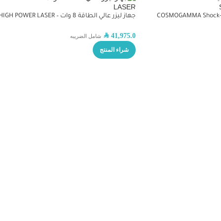
جهاز الموجات التصادمية -COSMOGAMMA Shock
جهاز ليزر عالي الطاقة 8 وات – HIGH POWER LASER
SAR
41,975.0
شامل الضريبه
شراء المنتج