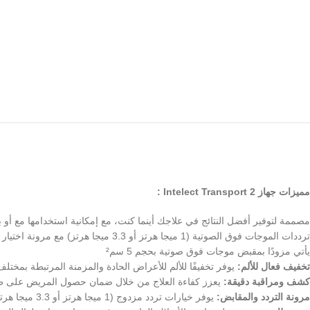
مميزات جهاز Intelect Transport 2 :
مصممة لتوفير أفضل النتائج في علاجك أينما كنت، مع إمكانية استخدامها مع أو بدو
ترددات الموجات فوق الصوتية (1 ميجا هرتز أو 3.3 ميجا هرتز) مع مرونة اختيار العمل بنمط نبضي أو مستمر حسب متطلبات العلاج
يأتي مزودًا بمقبض موجات فوق صوتية بحجم 5 سم²
تخفيف فعال للألم:
يوفر تخفيفًا للألم للأعراض الحادة والمزمنة المرتبطة بمختلف 
كشف ومراقبة دقيقة:
يعزز كفاءة العلاج من خلال ضمان حصول المريض على طاقة
مرونة التردد والمقابض:
يوفر خيارات تردد مزدوج (1 ميجا هرتز أو 3.3 ميجا هرتز) مع مقابض بحجم 5 سم²، لتلبية احتياجات علاجية متنوعة.