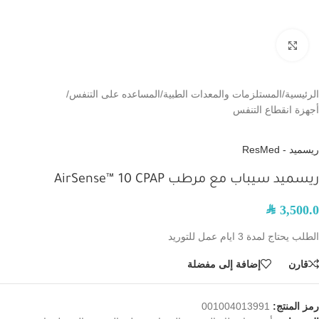
اضغط للتكبير
الرئيسية
/
المستلزمات والمعدات الطبية
/
المساعده على التنفس
/
أجهزة انقطاع التنفس
ريسميد - ResMed
ريسميد سيباب مع مرطب AirSense™ 10 CPAP
SAR
3,500.0
الطلب يحتاج لمدة 3 ايام عمل للتوريد
قارن
إضافة إلى مفضلة
رمز المنتج:
001004013991