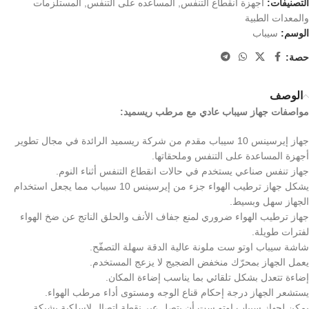
التصنيفات:
أجهزة انقطاع التنفس
,
المساعده على التنفس
,
المستلزمات
والمعدات الطبية
الوسم:
سيباب
حصة:
الوصف
مواصفات جهاز سيباب عادي مع مرطب ريسميد:
جهاز إيرسينس 10 سيباب مقدم من شركة ريسميد الرائدة في مجال
تطوير
أجهزة المساعدة على التنفس وملحقاتها.
جهاز تنفس صناعي يستخدم في حالات انقطاع التنفس أثناء النوم.
يشكل جهاز ترطيب الهواء جزء من إيرسينس 10 سيباب مما يجعل استخدام
الجهاز
سهل وبسيط.
جهاز ترطيب الهواء ضروري لمنع جفاف الأنف والحلق
الناتج عن ضخ الهواء
لفترات طويلة.
شاشة سيباب اوتو ست ملونة عالية الدقة سهلة التصفّح.
يعمل الجهاز بمحرّك منخفض الضجيج لا يزعج المستخدم.
إضاءة تتعدل بشكل تلقائي بما يناسب إضاءة المكان.
يستشعر الجهاز درجة إحكام قناع الوجه ومستوى أداء مرطب الهواء.
يمكن لجهاز سيباب اوتو ست أن يتصل عبر نقطة اتصال لاسلكية
بشبكة