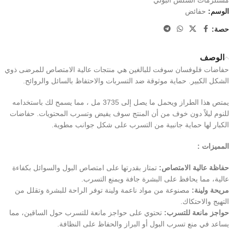
مستلزمات السلس البولي
الوسم:
حفائض
حصة:
الوصف
حفاضات فلوفسان سوفت للبالغين هي منتجات عالية الامتصاص للمرضى ذوي
الشكل الكبير. حماية موثوقة ضد التسربات والاحتفاظ بالسائل والروائح.
يمتص هذا الطراز ويحمل ما يصل إلى 3735 مل ، مما يسمح لك باستخدامه
للنوم ليلاً دون خوف من أن المنتج سوف يفيض وتسرب المحتويات. حفاضات
الكبار لها حماية جانبية من التسرب على شكل جوانب مطوية.
المميزات :
حفاظة عالية الامتصاص:
تمتاز بقدرتها على امتصاص البول والسوائل بكفاءة
عالية، مما يحافظ على البشرة جافة ويمنع التسرب.
مريحة ولينة:
مصنوعة من مواد ناعمة ولينة توفر الراحة للبشرة وتقلل من
التهيج والاحتكاك.
حواجز مانعة للتسرب:
تحتوي على حواجز مانعة للتسرب حول الساقين، مما
يساعد في منع تسرب البول أو البراز والحفاظ على النظافة.