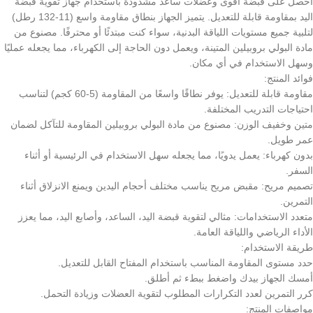
احصل على قبضة أقوى وعضلات ساعد مشدودة باستخدام جهاز تقوية قبضة
اليد بمقاومة قابلة للتعديل. يتميز الجهاز بنطاق مقاومة واسع (11-132 رطل)
لتلبية جميع مستويات اللياقة البدنية، سواء كنت مبتدئًا أو محترفًا. مصنوع من
مادة البولي بروبيلين المتينة، ويعمل دون الحاجة إلى الكهرباء، مما يجعله عمليًا
وسهل الاستخدام في أي مكان.
فوائد المنتج:
مقاومة قابلة للتعديل: يوفر نطاقًا واسعًا من المقاومة (5-60 كجم) لتناسب
احتياجات التدريب المختلفة.
متين وخفيف الوزن: مصنوع من مادة البولي بروبيلين المقاومة للتآكل لضمان
عمر طويل.
بدون كهرباء: يعمل يدويًا، مما يجعله سهل الاستخدام في الرئيسية أو أثناء
السفر.
تصميم مريح: مقبض مريح يناسب مختلف أحجام اليدين ويمنع الانزلاق أثناء
التمرين.
متعدد الاستخدامات: مثالي لتقوية قبضة اليد، الساعد، وأصابع اليد، مما يعزز
الأداء الرياضي واللياقة العامة.
طريقة الاستخدام:
حدد مستوى المقاومة المناسب باستخدام المفتاح القابل للتعديل.
أمسك الجهاز بيدك واضغط ببطء ثم أطلق.
كرر التمرين لعدد التكرارات المطلوب لتقوية العضلات وزيادة التحمل.
مواصفات المنتج: