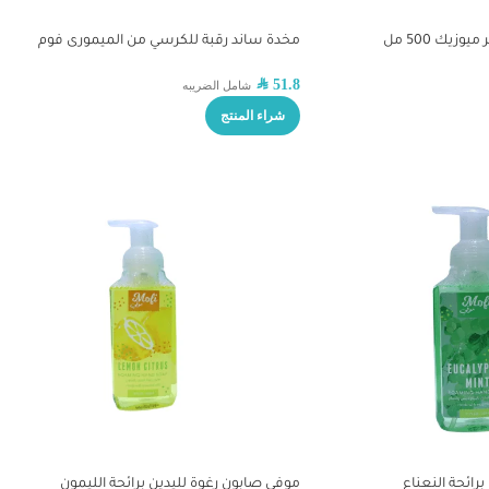
يك 500 مل
مخدة ساند رقبة للكرسي من الميمورى فوم
SAR
51.8
شامل الضريبه
شراء المنتج
رائحة النعناع
موفي صابون رغوة لليدين برائحة الليمون