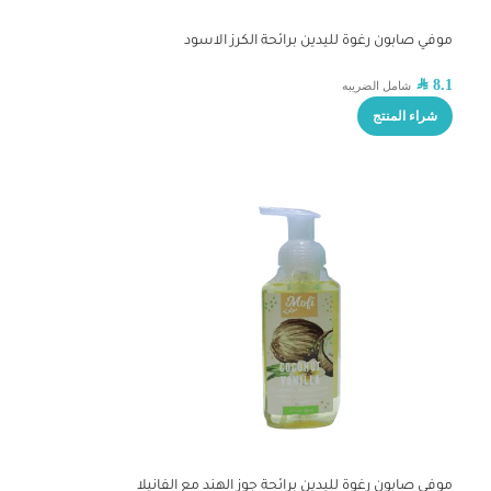
موفي صابون رغوة لليدين برائحة الكرز الاسود
SAR
8.1
شامل الضريبه
شراء المنتج
موفي صابون رغوة لليدين برائحة جوز الهند مع الفانيلا