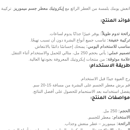
انعش يومك بلمسة من العطر الرائع مع
إيكزوتيك معطر جسم ميموريز
. تركيبة
فوائد المنتج:
رائحة تدوم طويلاً:
يوفر عبيرًا جذابًا يدوم لساعات.
تركيبة خفيفة:
تناسب جميع أنواع البشرة دون أن تسبب تهيجًا.
مناسب للاستخدام اليومي:
يمنحك إحساسًا دائمًا بالانتعاش.
تصميم عملي:
يأتي بحجم 250 مل، مثالي للحمل والاستخدام أثناء التنقل.
علامة موثوقة:
من منتجات إيكزوتيك المعروفة بجودتها العالية.
طريقة الاستخدام:
رج العبوة جيدًا قبل الاستخدام.
قم برش معطر الجسم على البشرة من مسافة 15-20 سم.
يفضل استخدامه بعد الاستحمام للحصول على أفضل النتائج.
مواصفات المنتج:
الحجم:
250 مل.
الاستخدام:
معطر للجسم.
الرائحة:
ميموريز – عطر منعش وجذاب.
المميزات الإضافية:
خالٍ من المكونات الضارة ومناسب لجميع أنواع البشرة.