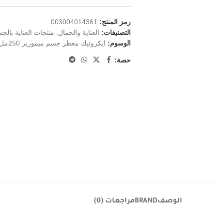
رمز المنتج:
003004014361
التصنيفات:
العناية والجمال
,
منتجات العناية بالج
الوسوم:
ايكزوتيك معطر جسم ميموريز 250مل
حصة:
الوصف
BRAND
مراجعات (0)