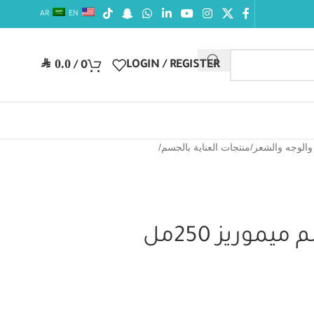
AR
EN
SAR
0.0
LOGIN / REGISTER
/
0
 والوجه والشعر
/
منتجات العناية بالجسم
/
وريز 250مل