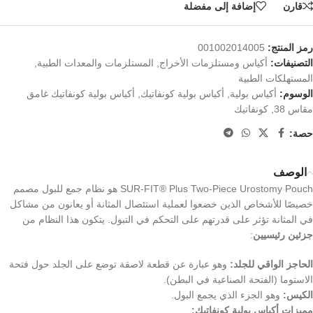
قارن
إضافة إلى مفضلة
رمز المنتج:
001002014005
التصنيفات:
أكياس ومستلزمات الأخراج
,
المستلزمات والمعدات الطبية
,
المستهلكات الطبية
الوسوم:
أكياس بولية
,
أكياس بولية كونفاتيك
,
أكياس بولية كونفاتيك غامق
مقاس 38
,
كونفاتيك
حصة:
الوصف
SUR-FIT® Plus Two-Piece Urostomy Pouch هو نظام جمع للبول مصمم
خصيصًا للأشخاص الذين خضعوا لعملية استئصال المثانة أو يعانون من مشاكل
في المثانة تؤثر على قدرتهم على التحكم في التبول. يتكون هذا النظام من
جزئين رئيسيين
:
الحاجز الواقي للجلد:
وهو عبارة عن قطعة لاصقة توضع على الجلد حول فتحة
الاستوما (الفتحة الصناعية في البطن).
الكيس:
وهو الجزء الذي يجمع البول.
مميزات أكياس بولية كونفاتيك: