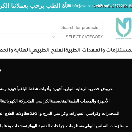
. 🔥✨❤️‍🔥 متجر نشأة الطب يرحب بعملائنا الكرام.
info@nashaat-altib.sa
Skip to main content
057626219
SELECT CATEGORY
مستلزمات والمعدات الطبية
العلاج الطبيعي
العناية والجم
عروض حصرية
الرعاية النهارية
أجهزة وأدوات شفط البلغم
أجهزة ومس
الأجهزة والمعدات الطبيةالمتخصصة
الكراسي المتحركة الكهربائية
ا
المنحدرات وكراسي السيارات وكراسي الدرج و الاخلاء
طاولات العلاج ال
مستلزمات السلس البولي
مستلزمات جراحات القصبة الهوائية
مشدات ودعاما