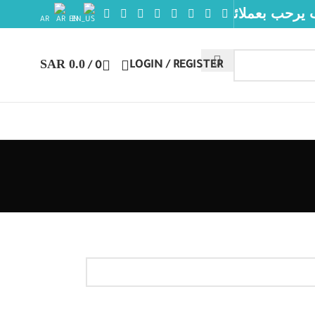
بعملائنا الكرام. 🔥✨❤️‍🔥 متجر نشأة الطب يرحب بعمل
AR
EN
SAR
0.0
LOGIN / REGISTER
/
0